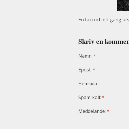
En taxi och ett gäng ut
Skriv en kommen
Namn:
*
Epost:
*
Hemsida:
Spam-koll:
*
Meddelande:
*